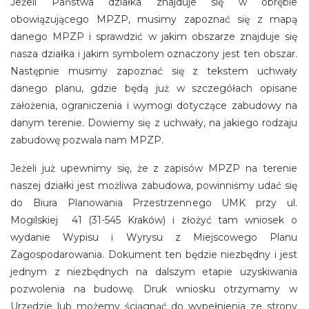
Jeżeli Państwa działka znajduje się w obrębie
obowiązującego MPZP, musimy zapoznać się z mapą
danego MPZP i sprawdzić w jakim obszarze znajduje się
nasza działka i jakim symbolem oznaczony jest ten obszar.
Następnie musimy zapoznać się z tekstem uchwały
danego planu, gdzie będą już w szczegółach opisane
założenia, ograniczenia i wymogi dotyczące zabudowy na
danym terenie. Dowiemy się z uchwały, na jakiego rodzaju
zabudowę pozwala nam MPZP.
Jeżeli już upewnimy się, że z zapisów MPZP na terenie
naszej działki jest możliwa zabudowa, powinniśmy udać się
do Biura Planowania Przestrzennego UMK przy ul.
Mogilskiej 41 (31-545 Kraków) i złożyć tam wniosek o
wydanie Wypisu i Wyrysu z Miejscowego Planu
Zagospodarowania. Dokument ten będzie niezbędny i jest
jednym z niezbędnych na dalszym etapie uzyskiwania
pozwolenia na budowę. Druk wniosku otrzymamy w
Urzędzie lub możemy ściągnąć do wypełnienia ze strony